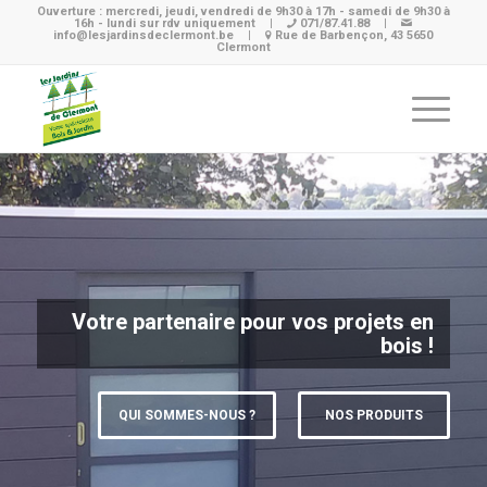
Ouverture : mercredi, jeudi, vendredi de 9h30 à 17h - samedi de 9h30 à
16h - lundi sur rdv uniquement
|
071/87.41.88
|
info@lesjardinsdeclermont.be
|
Rue de Barbençon, 43 5650
Clermont
Votre partenaire pour vos projets en
bois !
QUI SOMMES-NOUS ?
NOS PRODUITS