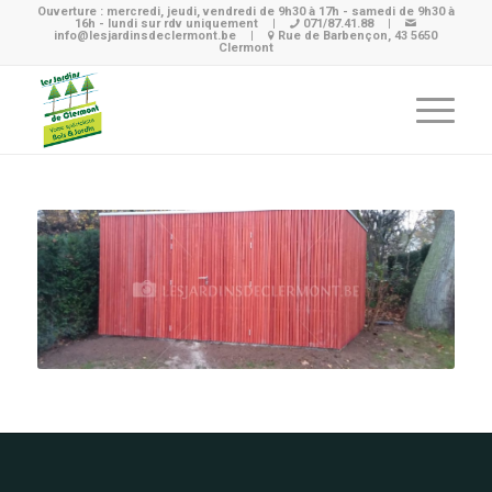
Ouverture : mercredi, jeudi, vendredi de 9h30 à 17h - samedi de 9h30 à
16h - lundi sur rdv uniquement
|
071/87.41.88
|
info@lesjardinsdeclermont.be
|
Rue de Barbençon, 43 5650
Clermont