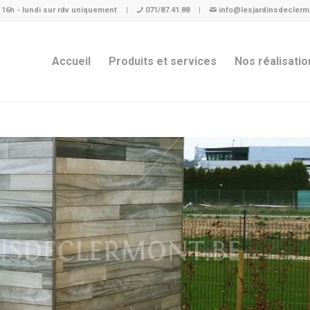
à 16h - lundi sur rdv uniquement
|
071/87.41.88
|
info@lesjardinsdeclerm
Accueil
Produits et services
Nos réalisatio