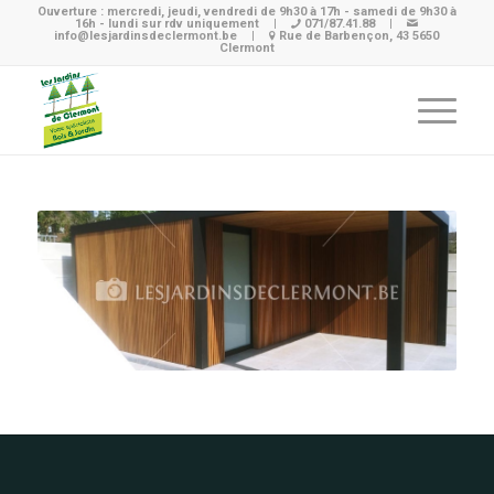
Ouverture : mercredi, jeudi, vendredi de 9h30 à 17h - samedi de 9h30 à
16h - lundi sur rdv uniquement
|
071/87.41.88
|
info@lesjardinsdeclermont.be
|
Rue de Barbençon, 43 5650
Clermont