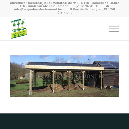
Ouverture : mercredi, jeudi, vendredi de 9h30 à 17h - samedi de 9h30 à
16h - lundi sur rdv uniquement
|
071/87.41.88
|
info@lesjardinsdeclermont.be
|
Rue de Barbençon, 43 5650
Clermont