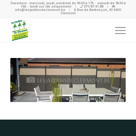
Ouverture : mercredi, jeudi, vendredi de 9h30 à 17h - samedi de 9h30 à
16h - lundi sur rdv uniquement
|
071/87.41.88
|
info@lesjardinsdeclermont.be
|
Rue de Barbençon, 43 5650
Clermont