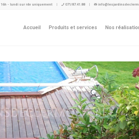
à 16h - lundi sur rdv uniquement
|
071/87.41.88
|
info@lesjardinsdeclerm
Accueil
Produits et services
Nos réalisatio