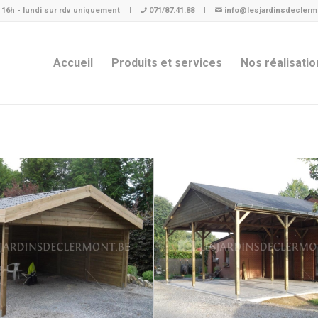
à 16h - lundi sur rdv uniquement
|
071/87.41.88
|
info@lesjardinsdeclerm
Accueil
Produits et services
Nos réalisatio