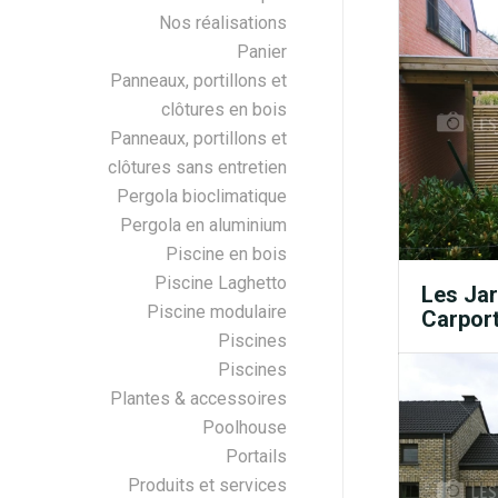
Nos réalisations
Panier
Panneaux, portillons et
clôtures en bois
Panneaux, portillons et
clôtures sans entretien
Pergola bioclimatique
Pergola en aluminium
Piscine en bois
Piscine Laghetto
Les Jar
Piscine modulaire
Carport
Piscines
Piscines
Plantes & accessoires
Poolhouse
Portails
Produits et services